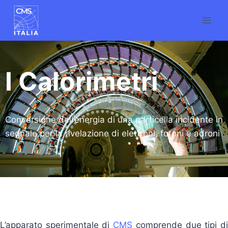
I Calorimetri
Conversione dell’energia di una particella incidente in
segnale per la rivelazione di elettroni, fotoni e adroni
L’apparato sperimentale di
CMS
comprende due tipi d