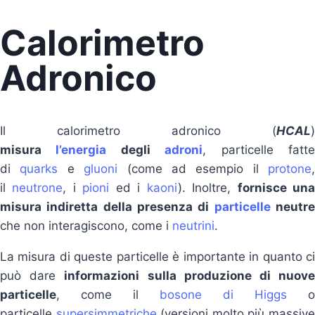
Calorimetro
Adronico
Il calorimetro adronico (
HCAL
)
misura
l’energia
degli
adroni
, particelle fatt
di
quarks
e
gluoni
(come ad esempio il
protone
,
il
neutrone
, i
pioni
ed i
kaoni
). Inoltre,
fornisce un
misura indiretta della presenza di
particelle
neutr
che non interagiscono, come i
neutrini
.
La misura di queste particelle è importante in quanto ci
può dare
informazioni sulla produzione di nuov
particelle
, come il
bosone di Higgs
o
particelle
supersimmetriche
(versioni molto più massiv