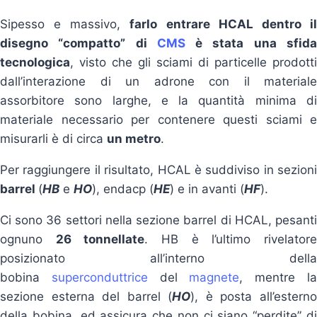
Sipesso e massivo,
farlo entrare HCAL dentro i
disegno “compatto” di
CMS
è stata una sfid
tecnologica
, visto che gli sciami di particelle prodotti
dall’interazione di un adrone con il materiale
assorbitore sono larghe, e la quantità minima di
materiale necessario per contenere questi sciami e
misurarli è di circa
un metro
.
Per raggiungere il risultato, HCAL è suddiviso in sezioni
barrel
(
HB
e
HO
), endacp (
HE
) e in avanti (
HF
).
Ci sono 36 settori nella sezione barrel di HCAL, pesanti
ognuno
26 tonnellate
. HB è l’ultimo rivelator
posizionato all’interno della
bobina
superconduttrice
del
magnete
, mentre l
sezione esterna del barrel (
HO
), è posta all’estern
della bobina, ed assicura che non ci siano “perdite” di