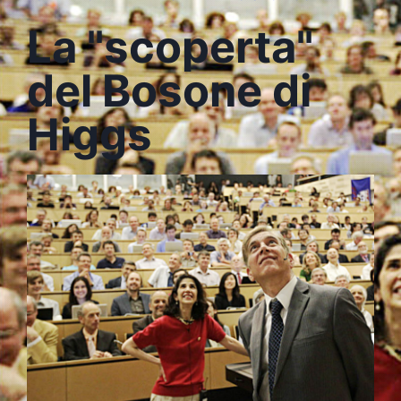
La "scoperta"
del Bosone di
Higgs