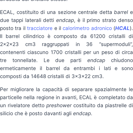
ECAL, costituito di una sezione centrale detta
barrel
e
due tappi laterali detti
endcap
, è il primo strato dens
posto tra il
tracciatore
e il
calorimetro adronico
(
HCAL
).
Il barrel cilindrico è composto da 61200 cristalli di
2x2x23 cm
3
raggruppati in 36 “supermoduli”
contenenti ciascuno 1700 cristalli per un peso di circa
tre tonnellate. Le due parti
endcap
chiudon
ermeticamente il barrel da entrambi i lati e sono
composti da 14648 cristalli di 3x3x22 cm
3
.
Per migliorare la capacità di separare spazialmente le
particelle nella regione in avanti, ECAL è completato da
un rivelatore detto
preshower
costituito da piastrelle di
silicio che è posto davanti agli
endcap
.