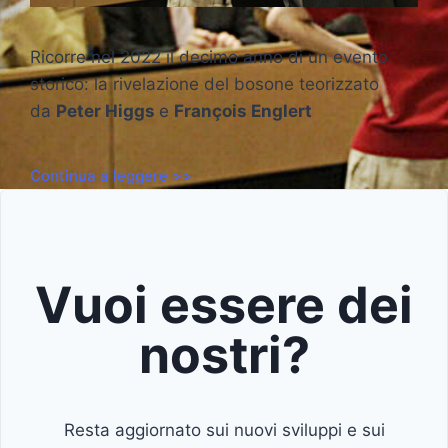
Ricorre nel 2022 il decimo anno di un evento
storico: la rivelazione del bosone teorizzato
da
Peter Higgs
e
François Englert
Continua a leggere >>
Vuoi essere dei
nostri?
Resta aggiornato sui nuovi sviluppi e sui