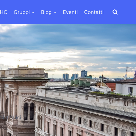
LHC
Gruppi
Blog
Eventi
Contatti
i analisi