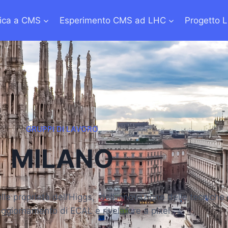
sica a CMS
Esperimento CMS ad LHC
Progetto 
GRUPPI DI LAVORO
MILANO
lle proprietà dell’Higgs, dell’innovazione delle tecniche d
’aggiornamento di ECAL e rivelatore a pixel