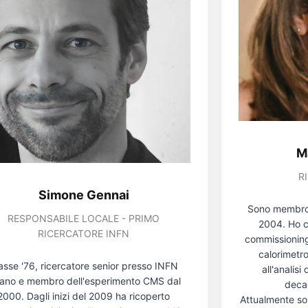
M
R
Simone Gennai
Sono membro 
RESPONSABILE LOCALE - PRIMO
2004. Ho c
RICERCATORE INFN
commissioning
calorimetr
asse '76, ricercatore senior presso INFN
all'analis
lano e membro dell'esperimento CMS dal
deca
2000. Dagli inizi del 2009 ha ricoperto
Attualmente so