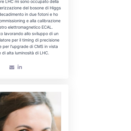
tore LHC mi sono occupato della
terizzazione del bosone di Higgs
 decadimento in due fotoni e ho
commissioning e alla calibrazione
metro elettromagnetico ECAL.
o lavorando allo sviluppo di un
latore per il timing di precisione
le per l'upgrade di CMS in vista
e di alta luminosità di LHC.