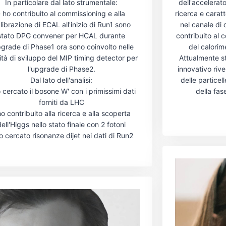
In particolare dal lato strumentale:
dell'accelera
- ho contribuito al commissioning e alla
ricerca e carat
librazione di ECAL all'inizio di Run1 sono
nel canale di
stato DPG convener per HCAL durante
contribuito al 
pgrade di Phase1 ora sono coinvolto nelle
del calori
vità di sviluppo del MIP timing detector per
Attualmente st
l'upgrade di Phase2.
innovativo rive
Dal lato dell'analisi:
delle particel
 cercato il bosone W' con i primissimi dati
della fas
forniti da LHC
ho contribuito alla ricerca e alla scoperta
dell'Higgs nello stato finale con 2 fotoni
o cercato risonanze dijet nei dati di Run2