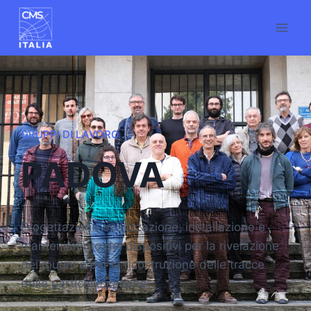
GRUPPI DI LAVORO
PADOVA
Progettazione, realizzazione, installazione e
mantenimento dei dispositivi per la rivelazione
dei muoni e per la ricostruzione delle tracce
delle particelle cariche