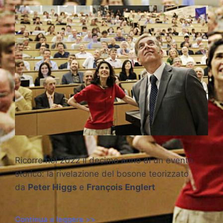
Ricorre nel 2022 il decimo anno di un evento
storico: la rivelazione del bosone teorizzato
da
Peter Higgs
e
François Englert
Continua a leggere >>