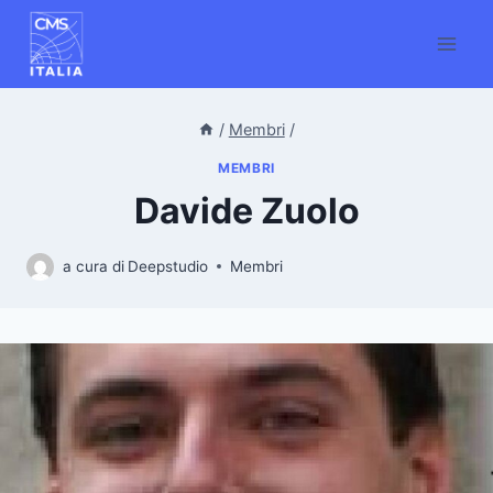
Salta
al
contenuto
/
Membri
/
MEMBRI
Davide Zuolo
a cura di
Deepstudio
Membri