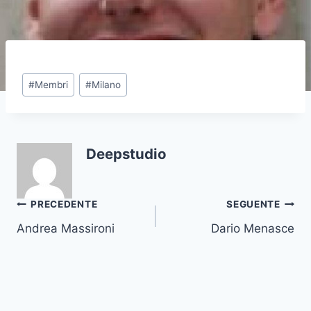
Tag
#
Membri
#
Milano
articolo:
Deepstudio
Navigazione
PRECEDENTE
SEGUENTE
Andrea Massironi
Dario Menasce
articoli