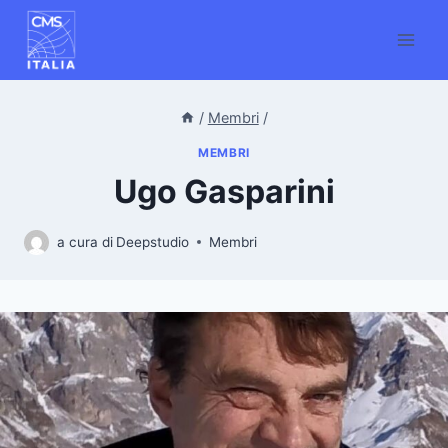
Salta
al
contenuto
/
Membri
/
MEMBRI
Ugo Gasparini
a cura di
Deepstudio
Membri