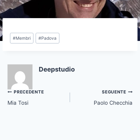
Tag
#
Membri
#
Padova
articolo:
Deepstudio
Navigazione
PRECEDENTE
SEGUENTE
Mia Tosi
Paolo Checchia
articoli