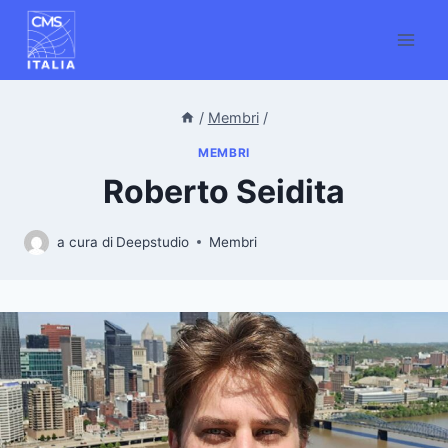
Salta
al
contenuto
/
Membri
/
MEMBRI
Roberto Seidita
a cura di
Deepstudio
Membri