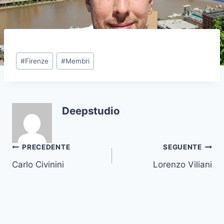
Tag
#
Firenze
#
Membri
articolo:
Deepstudio
Navigazione
PRECEDENTE
SEGUENTE
Carlo Civinini
Lorenzo Viliani
articoli