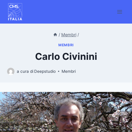
Salta
al
contenuto
/
Membri
/
MEMBRI
Carlo Civinini
a cura di
Deepstudio
Membri