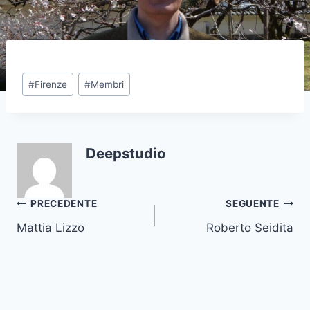
Tag
#
Firenze
#
Membri
articolo:
Deepstudio
Navigazione
PRECEDENTE
SEGUENTE
Mattia Lizzo
Roberto Seidita
articoli