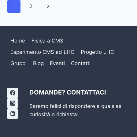
Navigazione
Pagina
1
2
pagina
successiva
Home
Fisica a CMS
Esperimento CMS ad LHC
Progetto LHC
Gruppi
Blog
Eventi
Contatti
DOMANDE? CONTATTACI
Saremo felici di rispondere a qualsiasi
curiosità o richiesta: