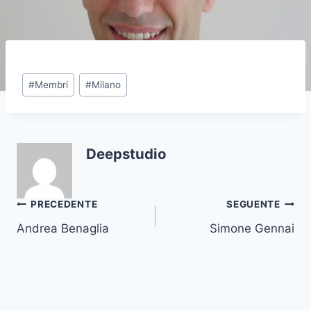
Tag
#
Membri
#
Milano
articolo:
Deepstudio
Navigazione
PRECEDENTE
SEGUENTE
Andrea Benaglia
Simone Gennai
articoli