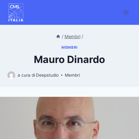
Salta
al
contenuto
/
Membri
/
MEMBRI
Mauro Dinardo
a cura di
Deepstudio
Membri