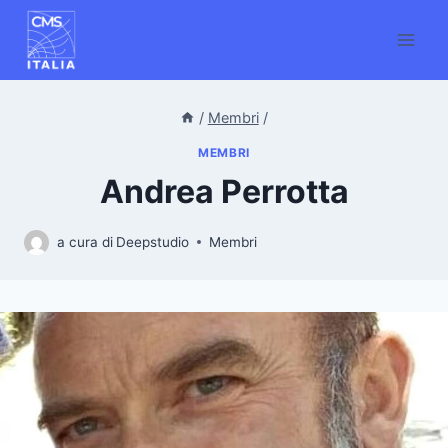
Salta
al
contenuto
/
Membri
/
MEMBRI
Andrea Perrotta
a cura di
Deepstudio
Membri