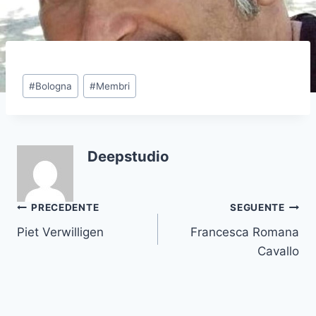
Tag
#
Bologna
#
Membri
articolo:
Deepstudio
Navigazione
PRECEDENTE
SEGUENTE
Piet Verwilligen
Francesca Romana
articoli
Cavallo