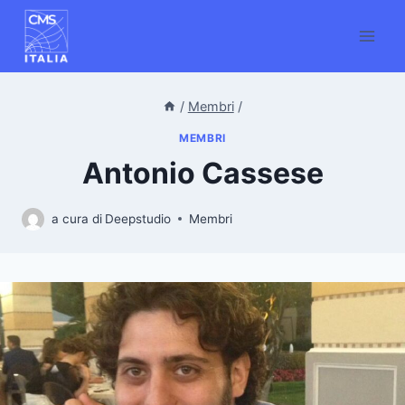
Salta
al
contenuto
/
Membri
/
MEMBRI
Antonio Cassese
a cura di
Deepstudio
Membri