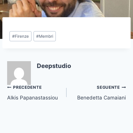
Tag
#
Firenze
#
Membri
articolo:
Deepstudio
Navigazione
PRECEDENTE
SEGUENTE
Alkis Papanastassiou
Benedetta Camaiani
articoli