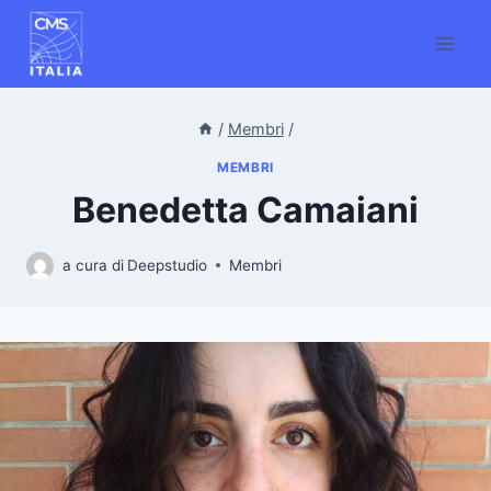
Salta
al
contenuto
/
Membri
/
MEMBRI
Benedetta Camaiani
a cura di
Deepstudio
Membri