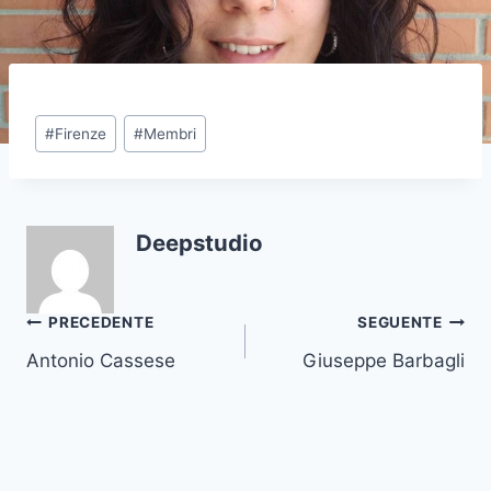
Tag
#
Firenze
#
Membri
articolo:
Deepstudio
Navigazione
PRECEDENTE
SEGUENTE
Antonio Cassese
Giuseppe Barbagli
articoli