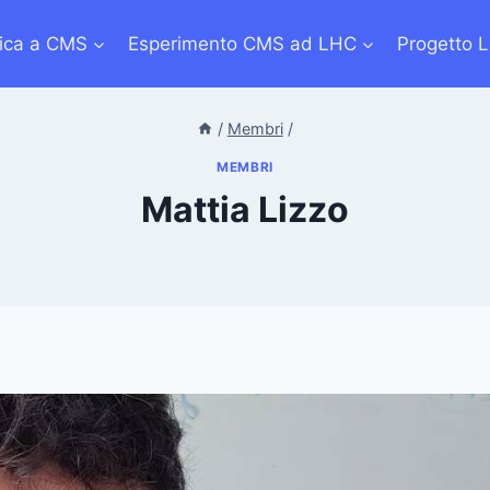
sica a CMS
Esperimento CMS ad LHC
Progetto 
/
Membri
/
MEMBRI
Mattia Lizzo