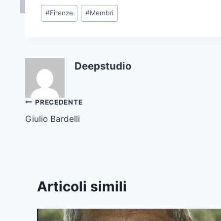
Tag
#
Firenze
#
Membri
articolo:
Deepstudio
Navigazione
PRECEDENTE
Giulio Bardelli
articoli
Articoli simili