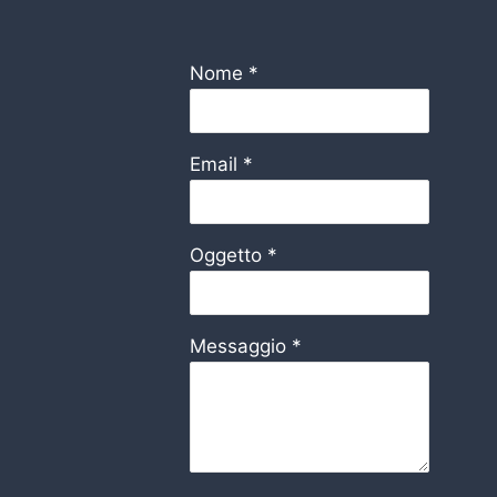
Nome
*
Email
*
Oggetto
*
Messaggio
*