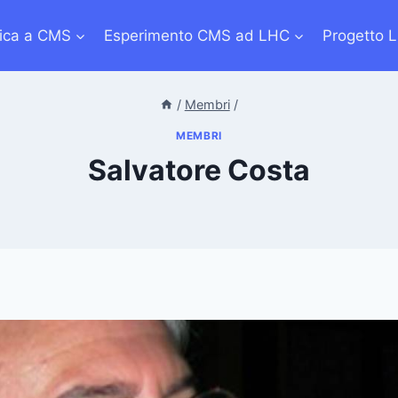
sica a CMS
Esperimento CMS ad LHC
Progetto 
/
Membri
/
MEMBRI
Salvatore Costa