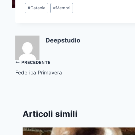
Tag
#
Catania
#
Membri
articolo:
Deepstudio
Navigazione
PRECEDENTE
Federica Primavera
articoli
Articoli simili