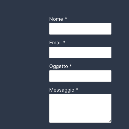
Nome
*
Email
*
Oggetto
*
Messaggio
*