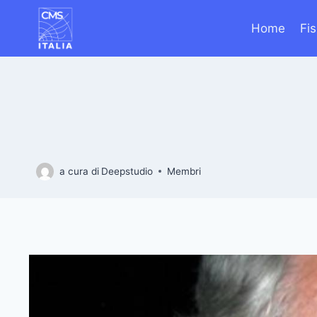
Salta
al
Home
Fi
contenuto
a cura di
Deepstudio
Membri