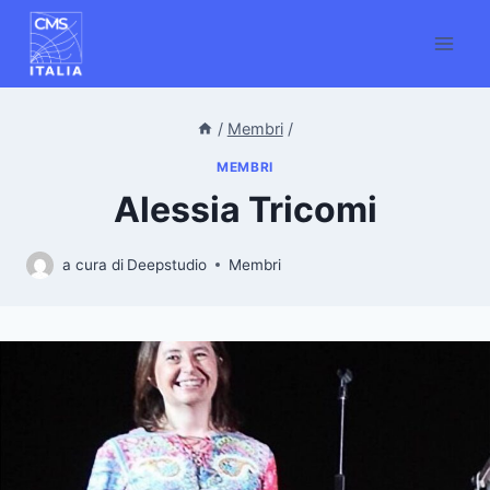
Salta
al
contenuto
/
Membri
/
MEMBRI
Alessia Tricomi
a cura di
Deepstudio
Membri