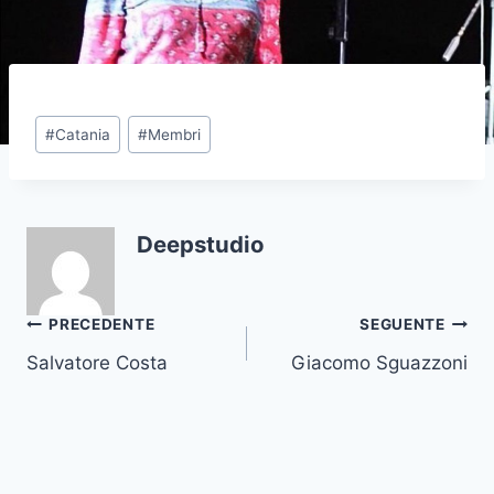
Tag
#
Catania
#
Membri
articolo:
Deepstudio
Navigazione
PRECEDENTE
SEGUENTE
Salvatore Costa
Giacomo Sguazzoni
articoli