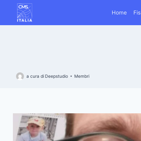
Salta
al
Home
Fi
contenuto
a cura di
Deepstudio
Membri