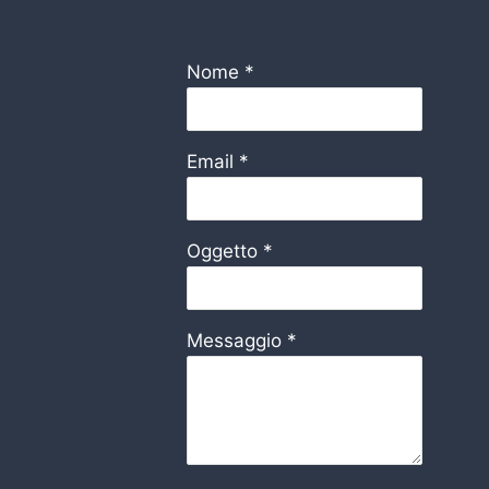
Nome
*
Email
*
Oggetto
*
Messaggio
*