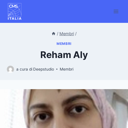
Salta
al
contenuto
/
Membri
/
MEMBRI
Reham Aly
a cura di
Deepstudio
Membri