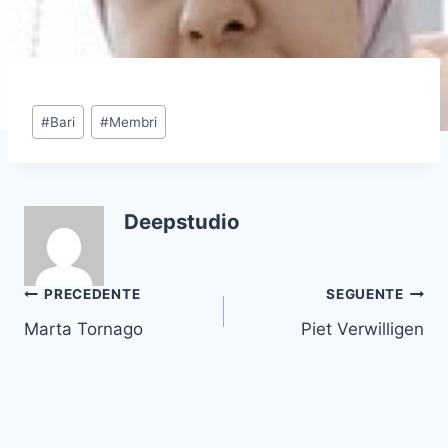
Tag
#
Bari
#
Membri
articolo:
Deepstudio
Navigazione
PRECEDENTE
SEGUENTE
Marta Tornago
Piet Verwilligen
articoli